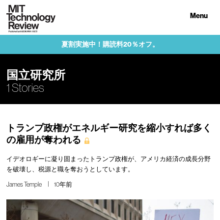
Menu
夏割実施中！購読料20％オフ。
国立研究所
1 Stories
トランプ政権がエネルギー研究を縮小すれば多く
の雇用が奪われる
イデオロギーに凝り固まったトランプ政権が、アメリカ経済の成長分野
を破壊し、税源と職を奪おうとしています。
James Temple
10年前