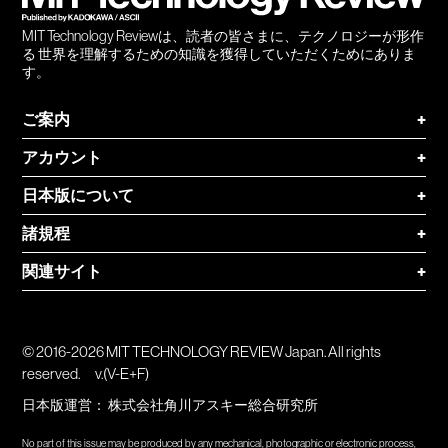
MIT Technology Reviewは、読者の皆さまに、テクノロジーが形作
る 世界を理解するための知識を獲得していただくためにありま
す。
ご案内
+
アカウント
+
日本版について
+
諸規程
+
関連サイト
+
© 2016-2026 MIT TECHNOLOGY REVIEW Japan. All rights
reserved.
v.(V-E+F)
日本版運営：
株式会社角川アスキー総合研究所
No part of this issue may be produced by any mechanical, photographic or electronic process,