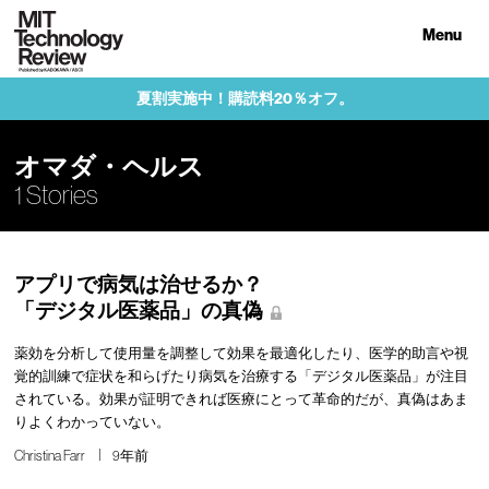
Menu
夏割実施中！購読料20％オフ。
オマダ・ヘルス
1 Stories
アプリで病気は治せるか？
「デジタル医薬品」の真偽
薬効を分析して使用量を調整して効果を最適化したり、医学的助言や視
覚的訓練で症状を和らげたり病気を治療する「デジタル医薬品」が注目
されている。効果が証明できれば医療にとって革命的だが、真偽はあま
りよくわかっていない。
Christina Farr
9年前