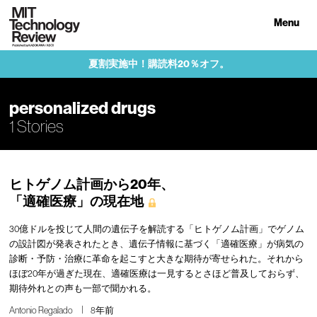
Menu
夏割実施中！購読料20％オフ。
personalized drugs
1 Stories
ヒトゲノム計画から20年、
「適確医療」の現在地
30億ドルを投じて人間の遺伝子を解読する「ヒトゲノム計画」でゲノム
の設計図が発表されたとき、遺伝子情報に基づく「適確医療」が病気の
診断・予防・治療に革命を起こすと大きな期待が寄せられた。それから
ほぼ20年が過ぎた現在、適確医療は一見するとさほど普及しておらず、
期待外れとの声も一部で聞かれる。
Antonio Regalado
8年前