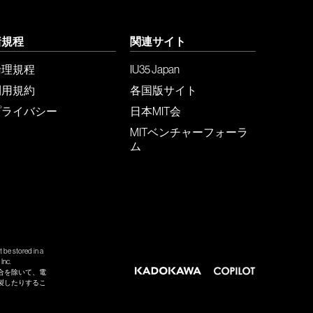
諸規程
関連サイト
倫理規程
IU35 Japan
利用規約
各国版サイト
プライバシー
日本MIT会
MITベンチャーフォーラ
ム
 be stored in a
Inc.
合を除いて、電
製したりするこ