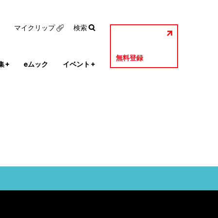
マイクリップ
検索
無料登録
集
+
eムック
イベント
+