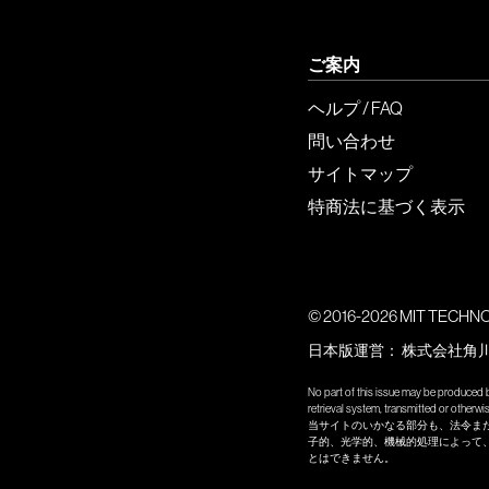
ご案内
ヘルプ / FAQ
問い合わせ
サイトマップ
特商法に基づく表示
© 2016-2026 MIT TECHNOLO
日本版運営：
株式会社角
No part of this issue may be produced b
retrieval system, transmitted or other
当サイトのいかなる部分も、法令ま
子的、光学的、機械的処理によって
とはできません。