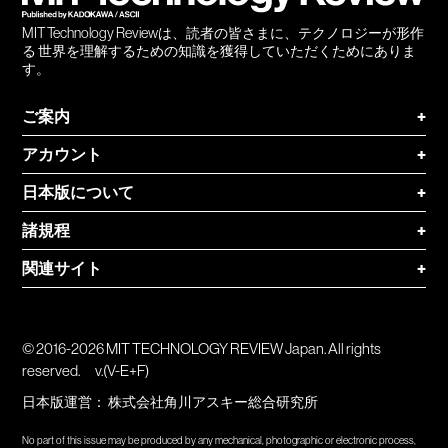
MIT Technology Reviewは、読者の皆さまに、テクノロジーが形作
る 世界を理解するための知識を獲得していただくためにありま
す。
ご案内
+
アカウント
+
日本版について
+
諸規程
+
関連サイト
+
© 2016-2026 MIT TECHNOLOGY REVIEW Japan. All rights
reserved.
v.(V-E+F)
日本版運営：
株式会社角川アスキー総合研究所
No part of this issue may be produced by any mechanical, photographic or electronic process,