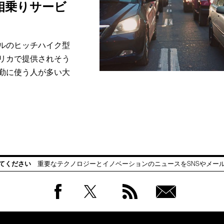
相乗りサービ
ルのヒッチハイク型
リカで提供されそう
勤に使う人が多い大
てください
重要なテクノロジーとイノベーションのニュースをSNSやメー
Facebook
Twitter
RSS
無料
会員
登録