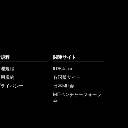
諸規程
関連サイト
倫理規程
IU35 Japan
利用規約
各国版サイト
プライバシー
日本MIT会
MITベンチャーフォーラ
ム