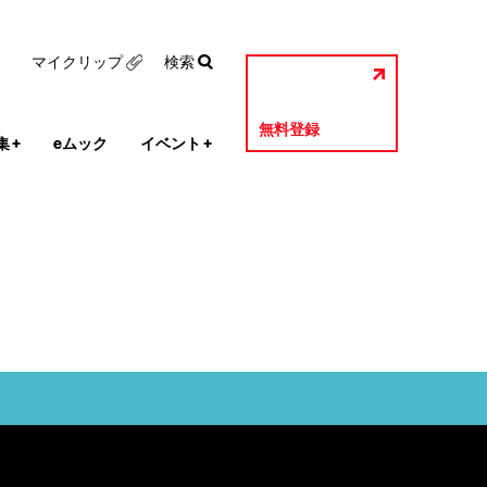
マイクリップ
検索
無料登録
集
+
eムック
イベント
+