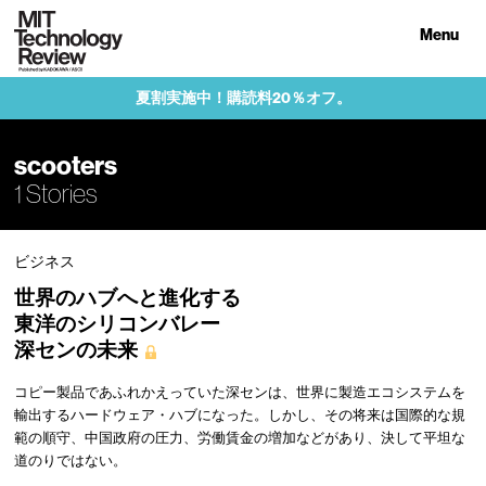
Menu
夏割実施中！購読料20％オフ。
scooters
1 Stories
ビジネス
世界のハブへと進化する
東洋のシリコンバレー
深センの未来
コピー製品であふれかえっていた深センは、世界に製造エコシステムを
輸出するハードウェア・ハブになった。しかし、その将来は国際的な規
範の順守、中国政府の圧力、労働賃金の増加などがあり、決して平坦な
道のりではない。