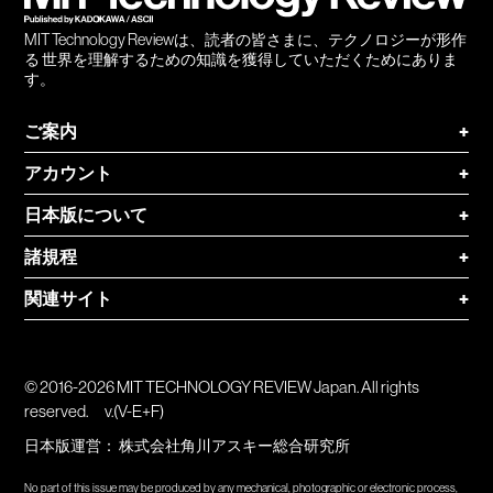
MIT Technology Reviewは、読者の皆さまに、テクノロジーが形作
る 世界を理解するための知識を獲得していただくためにありま
す。
ご案内
+
アカウント
+
日本版について
+
諸規程
+
関連サイト
+
© 2016-2026 MIT TECHNOLOGY REVIEW Japan. All rights
reserved.
v.(V-E+F)
日本版運営：
株式会社角川アスキー総合研究所
No part of this issue may be produced by any mechanical, photographic or electronic process,