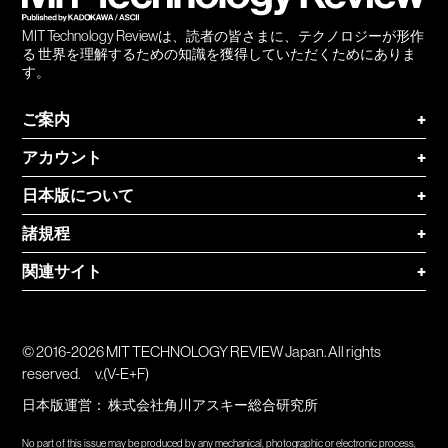
MIT Technology Reviewは、読者の皆さまに、テクノロジーが形作
る 世界を理解するための知識を獲得していただくためにありま
す。
ご案内
+
アカウント
+
日本版について
+
諸規程
+
関連サイト
+
© 2016-2026 MIT TECHNOLOGY REVIEW Japan. All rights
reserved.
v.(V-E+F)
日本版運営：
株式会社角川アスキー総合研究所
No part of this issue may be produced by any mechanical, photographic or electronic process,