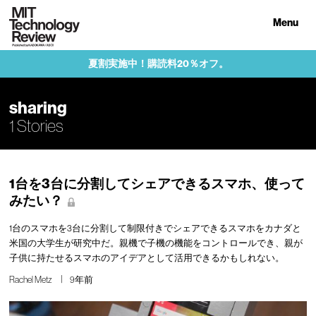
Menu
夏割実施中！購読料20％オフ。
sharing
1 Stories
1台を3台に分割してシェアできるスマホ、使って
みたい？
1台のスマホを3台に分割して制限付きでシェアできるスマホをカナダと
米国の大学生が研究中だ。親機で子機の機能をコントロールでき、親が
子供に持たせるスマホのアイデアとして活用できるかもしれない。
Rachel Metz
9年前