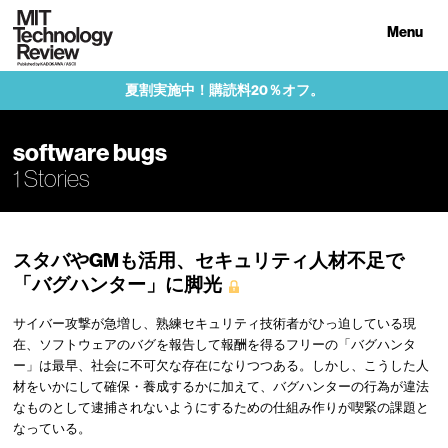
Menu
夏割実施中！購読料20％オフ。
software bugs
1 Stories
スタバやGMも活用、セキュリティ人材不足で
「バグハンター」に脚光
サイバー攻撃が急増し、熟練セキュリティ技術者がひっ迫している現
在、ソフトウェアのバグを報告して報酬を得るフリーの「バグハンタ
ー」は最早、社会に不可欠な存在になりつつある。しかし、こうした人
材をいかにして確保・養成するかに加えて、バグハンターの行為が違法
なものとして逮捕されないようにするための仕組み作りが喫緊の課題と
なっている。