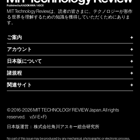
MIT Technology Reviewは、読者の皆さまに、テクノロジーが形作
る 世界を理解するための知識を獲得していただくためにありま
す。
ご案内
+
アカウント
+
日本版について
+
諸規程
+
関連サイト
+
© 2016-2026 MIT TECHNOLOGY REVIEW Japan. All rights
reserved.
v.(V-E+F)
日本版運営：
株式会社角川アスキー総合研究所
No part of this issue may be produced by any mechanical, photographic or electronic process,