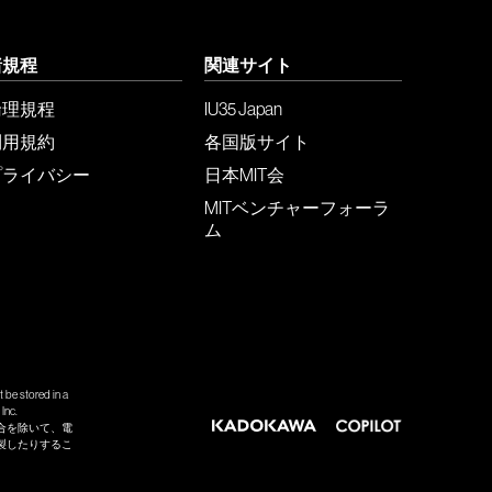
諸規程
関連サイト
倫理規程
IU35 Japan
利用規約
各国版サイト
プライバシー
日本MIT会
MITベンチャーフォーラ
ム
 be stored in a
Inc.
合を除いて、電
製したりするこ