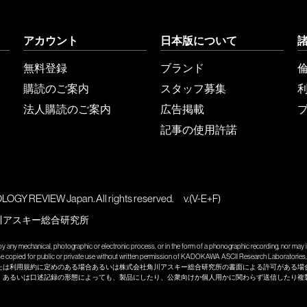
アカウント
日本版について
無料登録
ブランド
購読のご案内
スタッフ募集
法人購読のご案内
広告掲載
記事の使用許諾
GY REVIEW Japan. All rights reserved.
v.(V-E+F)
川アスキー総合研究所
y any mechanical, photographic or electronic process, or in the form of a phonographic recording, nor may it
wise copied for public or private use without written permission of KADOKAWA ASCII Research Laboratories, 
たは利用規約に定めのある場合あるいは株式会社角川アスキー総合研究所の書面による許可がある場
、あるいは口述記録の形態によっても、製品にしたり、公衆向けか個人用かに関わらず送信したり複