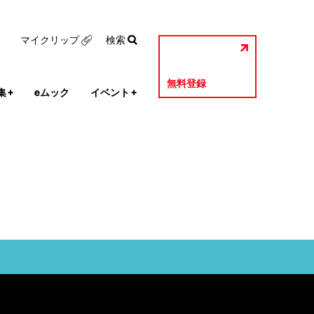
マイクリップ
検索
無料登録
集
+
eムック
イベント
+