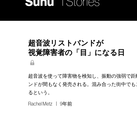
Sunu
1 Stories
超音波リストバンドが
視覚障害者の「目」になる日
超音波を使って障害物を検知し、振動の強弱で距
ンドが間もなく発売される。混み合った街中でも
るという。
Rachel Metz
9年前