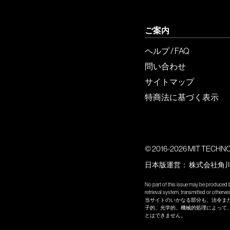
ご案内
ヘルプ / FAQ
問い合わせ
サイトマップ
特商法に基づく表示
© 2016-2026 MIT TECHNOLO
日本版運営：
株式会社角
No part of this issue may be produced b
retrieval system, transmitted or other
当サイトのいかなる部分も、法令ま
子的、光学的、機械的処理によって
とはできません。