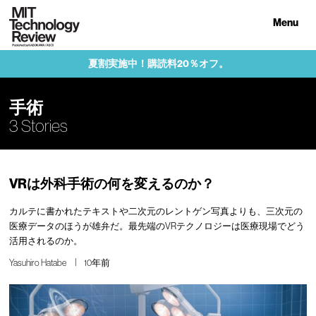
Menu
夏割実施中！購読料20％オフ。
手術
3 Stories
VRは外科手術の何を変えるのか？
カルテに書かれたテキストや二次元のレントゲン写真よりも、三次元の
医療データのほうが雄弁だ。最先端のVRテクノロジーは医療現場でどう
活用されるのか。
Yasuhiro Hatabe
10年前