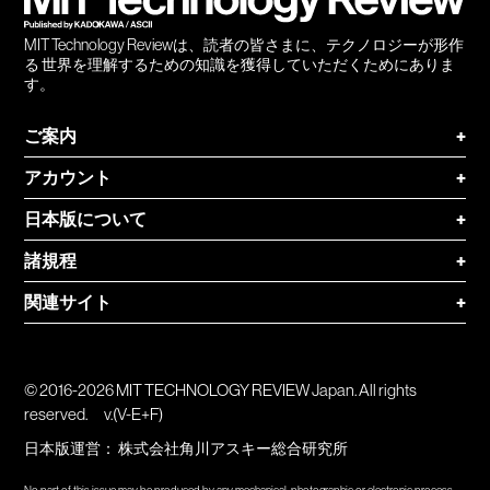
MIT Technology Reviewは、読者の皆さまに、テクノロジーが形作
る 世界を理解するための知識を獲得していただくためにありま
す。
ご案内
+
アカウント
+
日本版について
+
諸規程
+
関連サイト
+
© 2016-2026 MIT TECHNOLOGY REVIEW Japan. All rights
reserved.
v.(V-E+F)
日本版運営：
株式会社角川アスキー総合研究所
No part of this issue may be produced by any mechanical, photographic or electronic process,