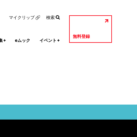
マイクリップ
検索
無料登録
集
+
eムック
イベント
+