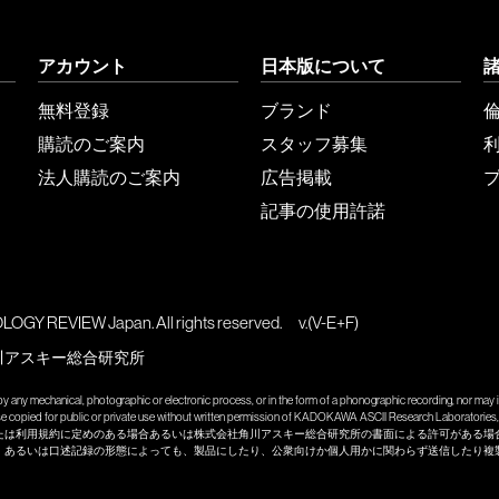
アカウント
日本版について
無料登録
ブランド
購読のご案内
スタッフ募集
法人購読のご案内
広告掲載
記事の使用許諾
GY REVIEW Japan. All rights reserved.
v.(V-E+F)
川アスキー総合研究所
y any mechanical, photographic or electronic process, or in the form of a phonographic recording, nor may it
wise copied for public or private use without written permission of KADOKAWA ASCII Research Laboratories, 
たは利用規約に定めのある場合あるいは株式会社角川アスキー総合研究所の書面による許可がある場
、あるいは口述記録の形態によっても、製品にしたり、公衆向けか個人用かに関わらず送信したり複