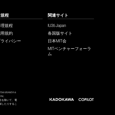
諸規程
関連サイト
倫理規程
IU35 Japan
利用規約
各国版サイト
プライバシー
日本MIT会
MITベンチャーフォーラ
ム
 be stored in a
Inc.
合を除いて、電
製したりするこ