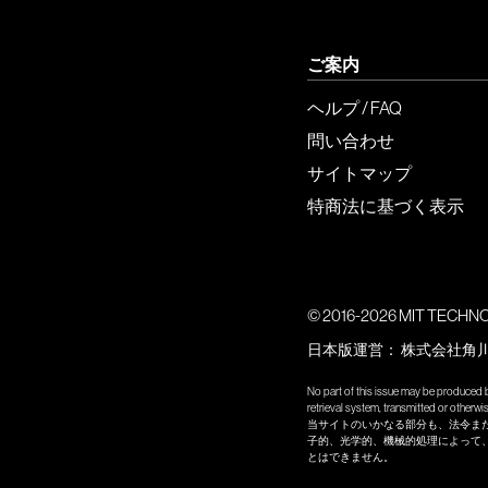
ご案内
ヘルプ / FAQ
問い合わせ
サイトマップ
特商法に基づく表示
© 2016-2026 MIT TECHNOLO
日本版運営：
株式会社角
No part of this issue may be produced b
retrieval system, transmitted or other
当サイトのいかなる部分も、法令ま
子的、光学的、機械的処理によって
とはできません。