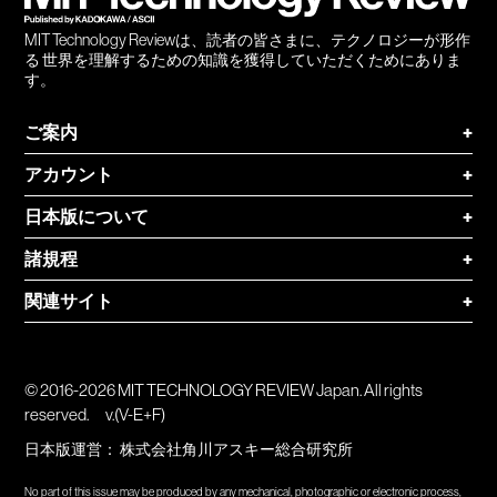
MIT Technology Reviewは、読者の皆さまに、テクノロジーが形作
る 世界を理解するための知識を獲得していただくためにありま
す。
ご案内
+
アカウント
+
日本版について
+
諸規程
+
関連サイト
+
© 2016-2026 MIT TECHNOLOGY REVIEW Japan. All rights
reserved.
v.(V-E+F)
日本版運営：
株式会社角川アスキー総合研究所
No part of this issue may be produced by any mechanical, photographic or electronic process,