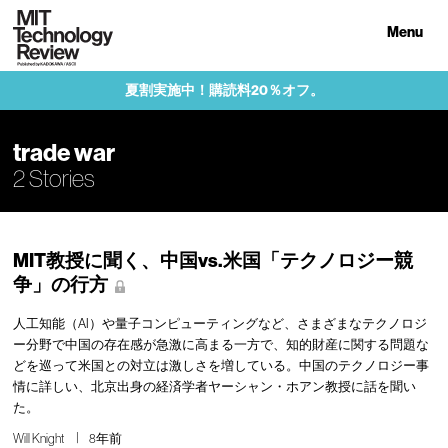
Menu
夏割実施中！購読料20％オフ。
trade war
2 Stories
MIT教授に聞く、中国vs.米国「テクノロジー競
争」の行方
人工知能（AI）や量子コンピューティングなど、さまざまなテクノロジ
ー分野で中国の存在感が急激に高まる一方で、知的財産に関する問題な
どを巡って米国との対立は激しさを増している。中国のテクノロジー事
情に詳しい、北京出身の経済学者ヤーシャン・ホアン教授に話を聞い
た。
Will Knight
8年前