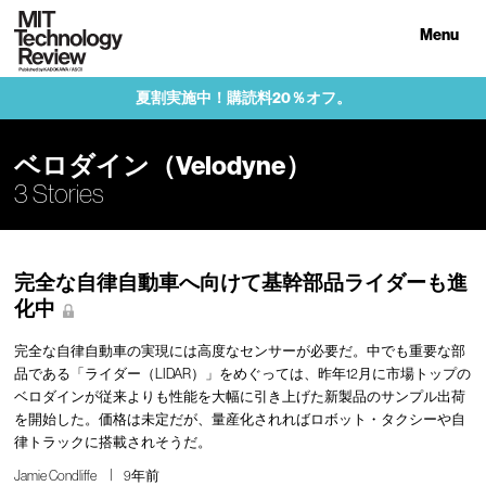
Menu
夏割実施中！購読料20％オフ。
ベロダイン（Velodyne）
3 Stories
完全な自律自動車へ向けて基幹部品ライダーも進
化中
完全な自律自動車の実現には高度なセンサーが必要だ。中でも重要な部
品である「ライダー（LIDAR）」をめぐっては、昨年12月に市場トップの
ベロダインが従来よりも性能を大幅に引き上げた新製品のサンプル出荷
を開始した。価格は未定だが、量産化されればロボット・タクシーや自
律トラックに搭載されそうだ。
Jamie Condliffe
9年前