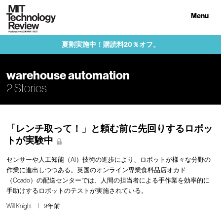
Menu
夏割実施中！購読料20％オフ。
warehouse automation
2 Stories
「レンチ取って！」と頼む前に先回りするロボッ
トが実験中
センサーや人工知能（AI）技術の進歩により、ロボットが様々な分野の
作業に進出しつつある。英国のオンライン専業食料品店オカド
（Ocado）の配送センターでは、人間の担当者による手作業を効率的に
手助けするロボットのテストが実施されている。
Will Knight
9年前