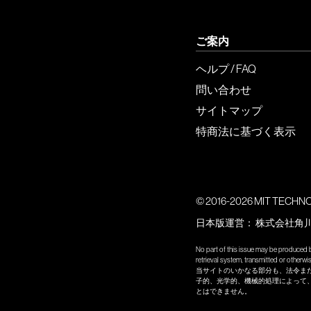
ご案内
ヘルプ / FAQ
問い合わせ
サイトマップ
特商法に基づく表示
© 2016-2026 MIT TECHNOLO
日本版運営：
株式会社角
No part of this issue may be produced b
retrieval system, transmitted or other
当サイトのいかなる部分も、法令ま
子的、光学的、機械的処理によって
とはできません。