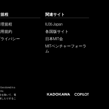
諸規程
関連サイト
倫理規程
IU35 Japan
利用規約
各国版サイト
プライバシー
日本MIT会
MITベンチャーフォーラ
ム
 be stored in a
Inc.
合を除いて、電
製したりするこ