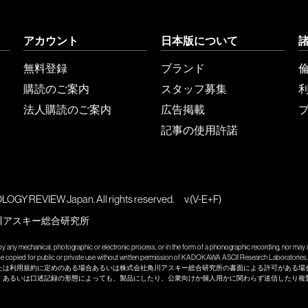
アカウント
日本版について
無料登録
ブランド
購読のご案内
スタッフ募集
法人購読のご案内
広告掲載
記事の使用許諾
GY REVIEW Japan. All rights reserved.
v.(V-E+F)
川アスキー総合研究所
y any mechanical, photographic or electronic process, or in the form of a phonographic recording, nor may it
wise copied for public or private use without written permission of KADOKAWA ASCII Research Laboratories, 
たは利用規約に定めのある場合あるいは株式会社角川アスキー総合研究所の書面による許可がある場
、あるいは口述記録の形態によっても、製品にしたり、公衆向けか個人用かに関わらず送信したり複