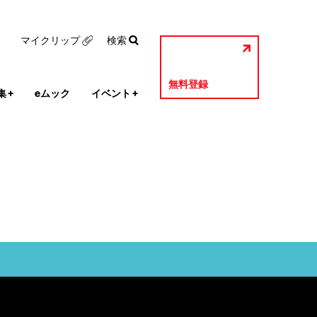
マイクリップ
検索
無料登録
集
+
eムック
イベント
+