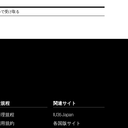
ルで受け取る
諸規程
関連サイト
倫理規程
IU35 Japan
利用規約
各国版サイト