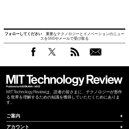
フォローしてください
重要なテクノロジーとイノベーションのニュー
スをSNSやメールで受け取る
Facebook
Twitter
RSS
無料
会員
登録
MIT Technology Reviewは、読者の皆さまに、テクノロジーが形作
る 世界を理解するための知識を獲得していただくためにありま
す。
ご案内
+
アカウント
+