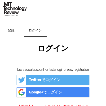
登録
ログイン
ログイン
Use a social account for faster login or easy registration.
Twitterでログイン
Google+でログイン