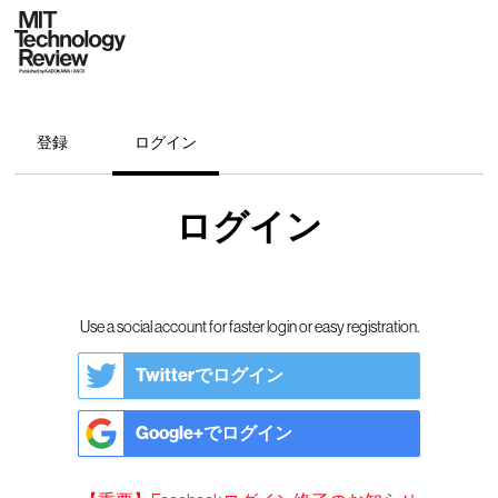
登録
ログイン
ログイン
Use a social account for faster login or easy registration.
Twitterでログイン
Google+でログイン