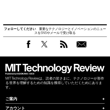
フォローしてください
重要なテクノロジーとイノベーションのニュー
スをSNSやメールで受け取る
Facebook
Twitter
RSS
無料
会員
登録
MIT Technology Reviewは、読者の皆さまに、テクノロジーが形作
る 世界を理解するための知識を獲得していただくためにありま
す。
ご案内
+
アカウント
+