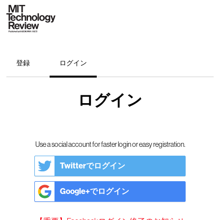
登録
ログイン
ログイン
Use a social account for faster login or easy registration.
Twitterでログイン
Google+でログイン