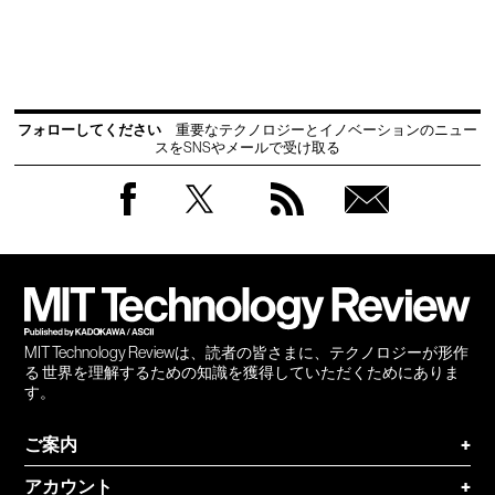
フォローしてください
重要なテクノロジーとイノベーションのニュー
スをSNSやメールで受け取る
Facebook
Twitter
RSS
無料
会員
登録
MIT Technology Reviewは、読者の皆さまに、テクノロジーが形作
る 世界を理解するための知識を獲得していただくためにありま
す。
ご案内
+
アカウント
+