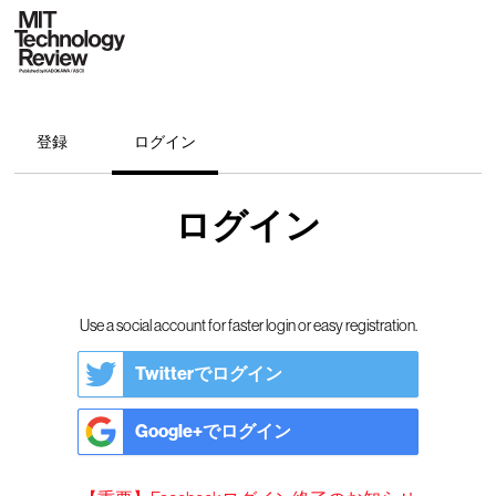
登録
ログイン
ログイン
Use a social account for faster login or easy registration.
Twitterでログイン
Google+でログイン