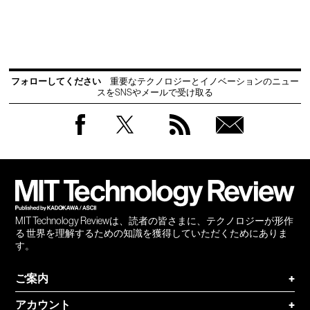
フォローしてください
重要なテクノロジーとイノベーションのニュー
スをSNSやメールで受け取る
Facebook
Twitter
RSS
無料
会員
登録
MIT Technology Reviewは、読者の皆さまに、テクノロジーが形作
る 世界を理解するための知識を獲得していただくためにありま
す。
ご案内
+
アカウント
+