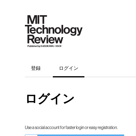
登録
ログイン
ログイン
Use a social account for faster login or easy registration.