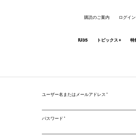
購読のご案内
ログイン
IU35
トピックス
+
特
必
ユーザー名またはメールアドレス
*
須
必
パスワード
*
須