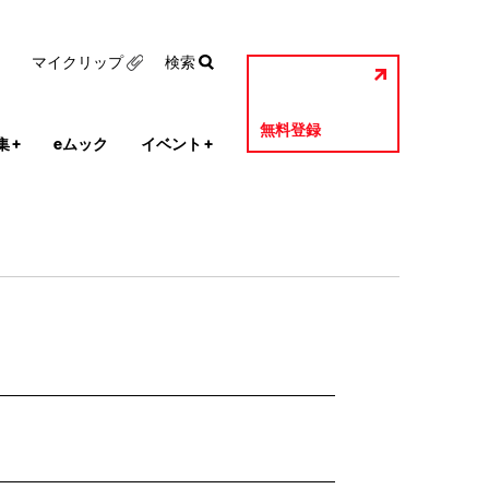
マイクリップ
検索
無料登録
集
+
eムック
イベント
+