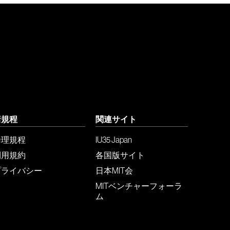
諸規程
関連サイト
倫理規程
IU35 Japan
利用規約
各国版サイト
プライバシー
日本MIT会
MITベンチャーフォーラ
ム