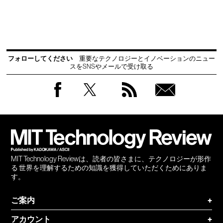
フォローしてください
重要なテクノロジーとイノベーションのニュー
スをSNSやメールで受け取る
Facebook
Twitter
RSS
無料
会員
登録
MIT Technology Reviewは、読者の皆さまに、テクノロジーが形作
る 世界を理解するための知識を獲得していただくためにありま
す。
ご案内
+
アカウント
+