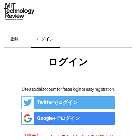
登録
ログイン
ログイン
Use a social account for faster login or easy registration.
Twitterでログイン
Google+でログイン