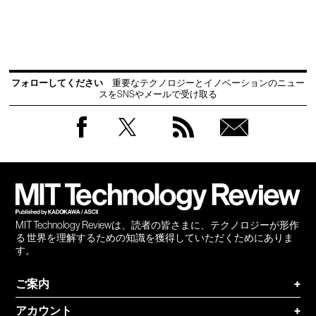
フォローしてください
重要なテクノロジーとイノベーションのニュー
スをSNSやメールで受け取る
Facebook
Twitter
RSS
無料
会員
登録
MIT Technology Reviewは、読者の皆さまに、テクノロジーが形作
る 世界を理解するための知識を獲得していただくためにありま
す。
ご案内
+
アカウント
+