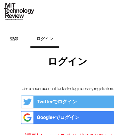
登録
ログイン
ログイン
Use a social account for faster login or easy registration.
Twitterでログイン
Google+でログイン