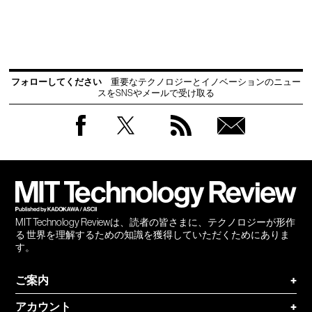
フォローしてください
重要なテクノロジーとイノベーションのニュー
スをSNSやメールで受け取る
Facebook
Twitter
RSS
無料
会員
登録
MIT Technology Reviewは、読者の皆さまに、テクノロジーが形作
る 世界を理解するための知識を獲得していただくためにありま
す。
ご案内
+
アカウント
+