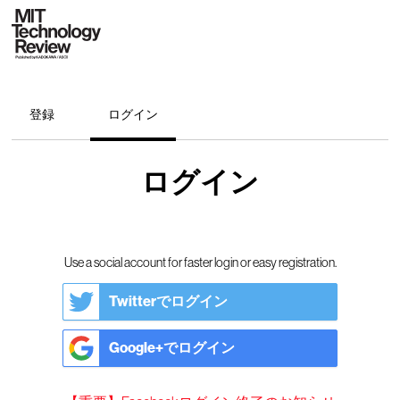
登録
ログイン
ログイン
Use a social account for faster login or easy registration.
Twitterでログイン
Google+でログイン