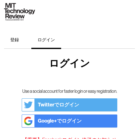
登録
ログイン
ログイン
Use a social account for faster login or easy registration.
Twitterでログイン
Google+でログイン