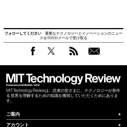
フォローしてください
重要なテクノロジーとイノベーションのニュー
スをSNSやメールで受け取る
Facebook
Twitter
RSS
無料
会員
登録
MIT Technology Reviewは、読者の皆さまに、テクノロジーが形作
る 世界を理解するための知識を獲得していただくためにありま
す。
ご案内
+
アカウント
+