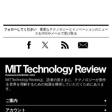
フォローしてください
重要なテクノロジーとイノベーションのニュー
スをSNSやメールで受け取る
Facebook
Twitter
RSS
無料
会員
登録
MIT Technology Reviewは、読者の皆さまに、テクノロジーが形作
る 世界を理解するための知識を獲得していただくためにありま
す。
ご案内
+
アカウント
+