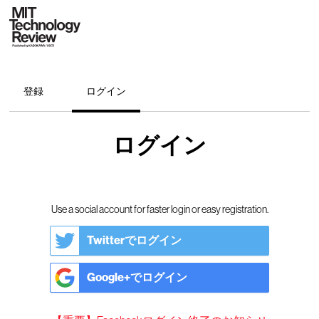
登録
ログイン
ログイン
Use a social account for faster login or easy registration.
Twitterでログイン
Google+でログイン