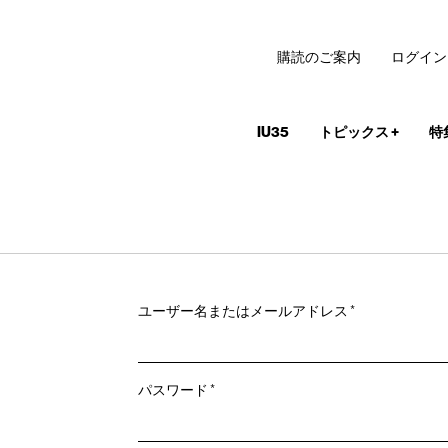
購読のご案内
ログイン
IU35
トピックス
+
特
必
ユーザー名またはメールアドレス
*
須
必
パスワード
*
須