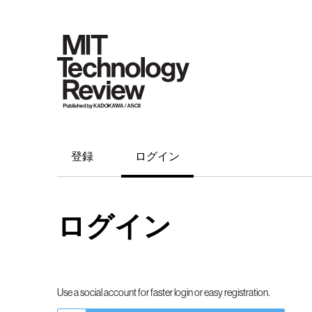
登録
ログイン
ログイン
Use a social account for faster login or easy registration.