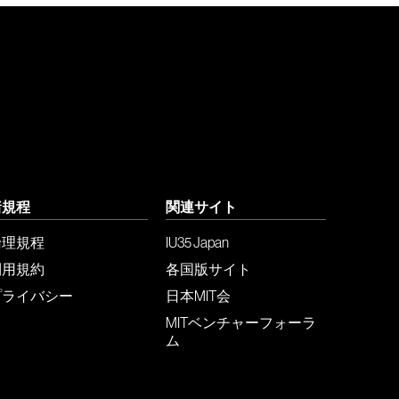
諸規程
関連サイト
倫理規程
IU35 Japan
利用規約
各国版サイト
プライバシー
日本MIT会
MITベンチャーフォーラ
ム