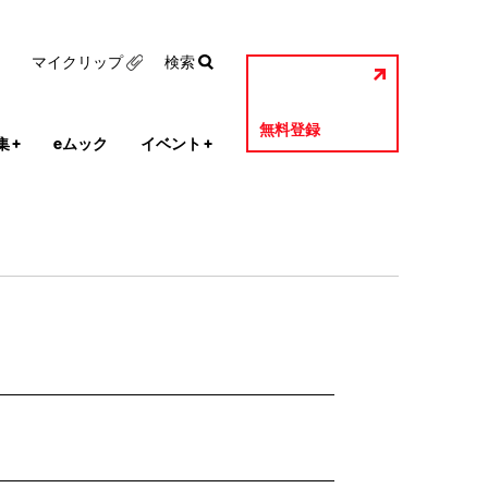
マイクリップ
検索
無料登録
集
+
eムック
イベント
+