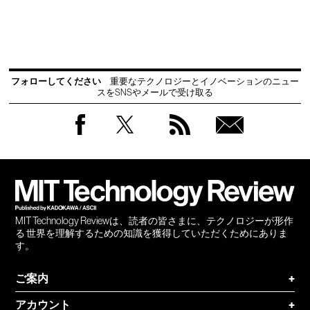
フォローしてください
重要なテクノロジーとイノベーションのニュー
スをSNSやメールで受け取る
Facebook
Twitter
RSS
無料
会員
登録
MIT Technology Reviewは、読者の皆さまに、テクノロジーが形作
る 世界を理解するための知識を獲得していただくためにありま
す。
ご案内
+
アカウント
+