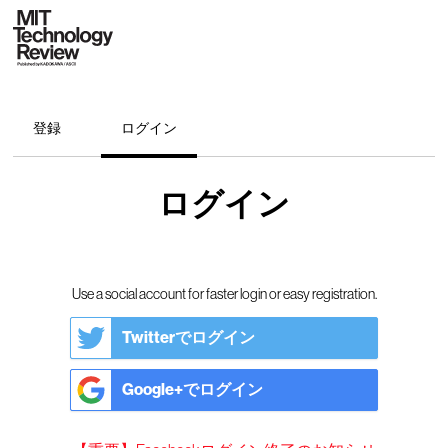
登録
ログイン
ログイン
Use a social account for faster login or easy registration.
Twitterでログイン
Google+でログイン