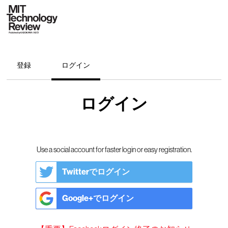
登録
ログイン
ログイン
Use a social account for faster login or easy registration.
Twitterでログイン
Google+でログイン