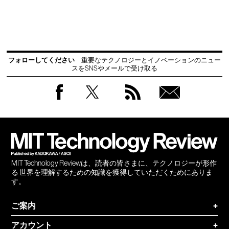
フォローしてください
重要なテクノロジーとイノベーションのニュー
スをSNSやメールで受け取る
Facebook
Twitter
RSS
無料
会員
登録
MIT Technology Reviewは、読者の皆さまに、テクノロジーが形作
る 世界を理解するための知識を獲得していただくためにありま
す。
ご案内
+
アカウント
+