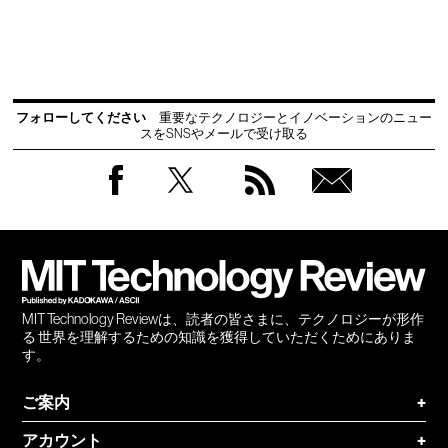
フォローしてください
重要なテクノロジーとイノベーションのニュー
スをSNSやメールで受け取る
Facebook
Twitter
RSS
無料
会員
登録
MIT Technology Reviewは、読者の皆さまに、テクノロジーが形作
る 世界を理解するための知識を獲得していただくためにありま
す。
ご案内
+
アカウント
+