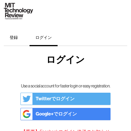
登録
ログイン
ログイン
Use a social account for faster login or easy registration.
Twitterでログイン
Google+でログイン