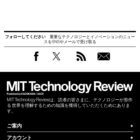
フォローしてください
重要なテクノロジーとイノベーションのニュー
スをSNSやメールで受け取る
Facebook
Twitter
RSS
無料
会員
登録
MIT Technology Reviewは、読者の皆さまに、テクノロジーが形作
る 世界を理解するための知識を獲得していただくためにありま
す。
ご案内
+
アカウント
+