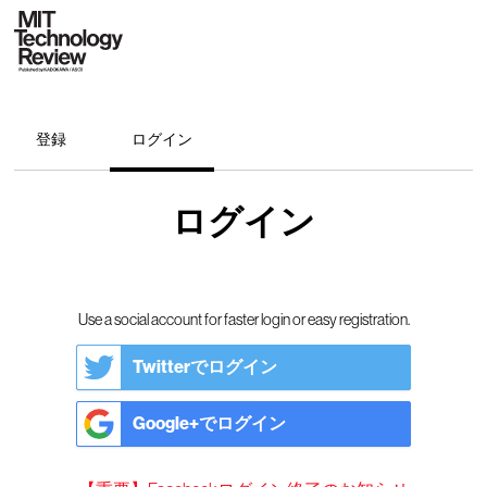
登録
ログイン
ログイン
Use a social account for faster login or easy registration.
Twitterでログイン
Google+でログイン