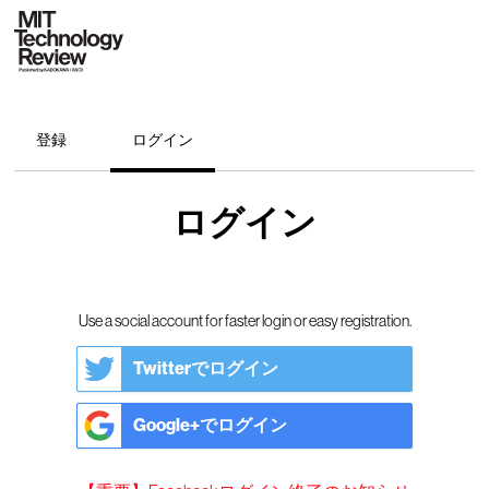
登録
ログイン
ログイン
Use a social account for faster login or easy registration.
Twitterでログイン
Google+でログイン