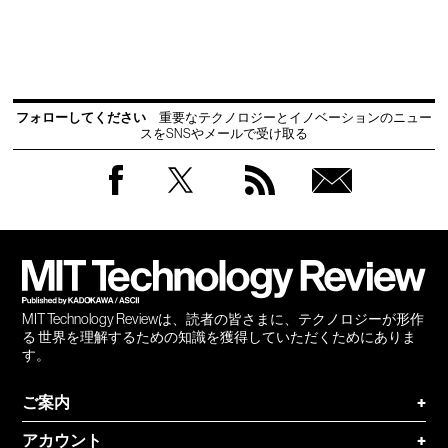
フォローしてください
重要なテクノロジーとイノベーションのニュー
スをSNSやメールで受け取る
Facebook
Twitter
RSS
無料
会員
登録
MIT Technology Reviewは、読者の皆さまに、テクノロジーが形作
る 世界を理解するための知識を獲得していただくためにありま
す。
ご案内
+
アカウント
+