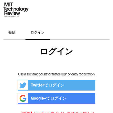
登録
ログイン
ログイン
Use a social account for faster login or easy registration.
Twitterでログイン
Google+でログイン