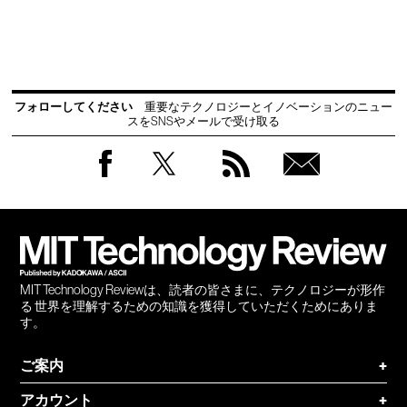
フォローしてください
重要なテクノロジーとイノベーションのニュー
スをSNSやメールで受け取る
Facebook
Twitter
RSS
無料
会員
登録
MIT Technology Reviewは、読者の皆さまに、テクノロジーが形作
る 世界を理解するための知識を獲得していただくためにありま
す。
ご案内
+
アカウント
+