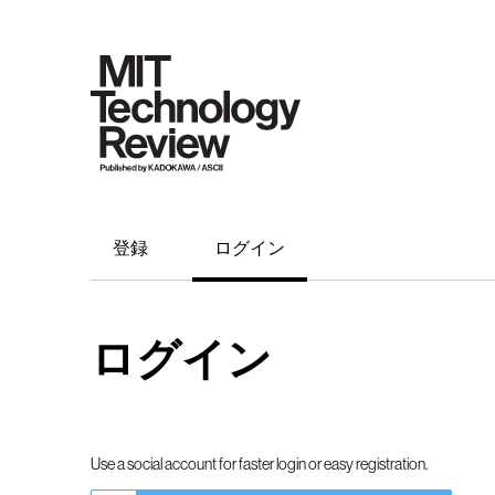
登録
ログイン
ログイン
Use a social account for faster login or easy registration.