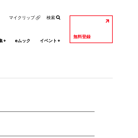
マイクリップ
検索
無料登録
集
+
eムック
イベント
+