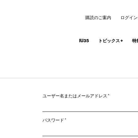
購読のご案内
ログイン
IU35
トピックス
+
特
必
ユーザー名またはメールアドレス
*
須
必
パスワード
*
須