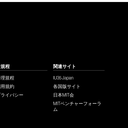
諸規程
関連サイト
倫理規程
IU35 Japan
利用規約
各国版サイト
プライバシー
日本MIT会
MITベンチャーフォーラ
ム