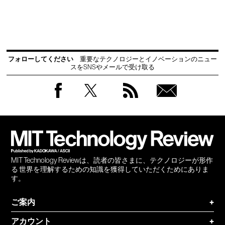
フォローしてください
重要なテクノロジーとイノベーションのニュー
スをSNSやメールで受け取る
Facebook
Twitter
RSS
無料
会員
登録
MIT Technology Reviewは、読者の皆さまに、テクノロジーが形作
る 世界を理解するための知識を獲得していただくためにありま
す。
ご案内
+
アカウント
+