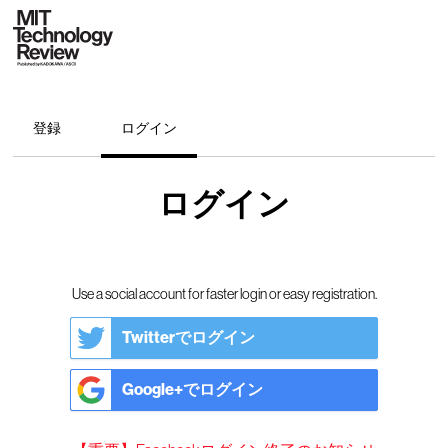
登録
ログイン
ログイン
Use a social account for faster login or easy registration.
Twitterでログイン
Google+でログイン