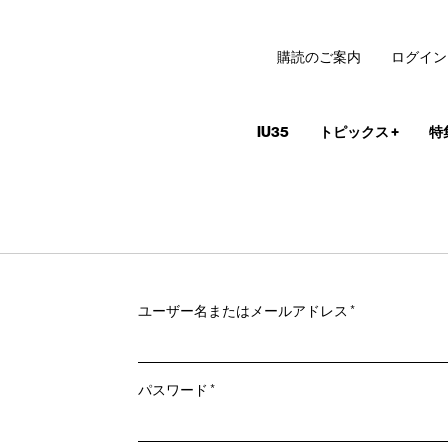
購読のご案内
ログイン
IU35
トピックス
+
特
必
ユーザー名またはメールアドレス
*
須
必
パスワード
*
須