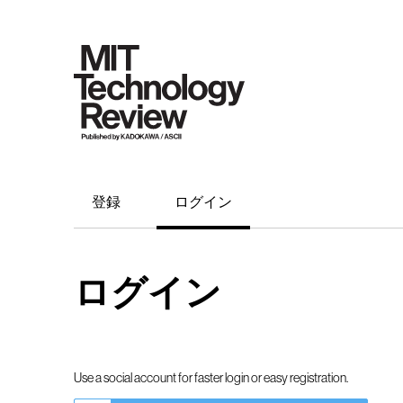
登録
ログイン
ログイン
Use a social account for faster login or easy registration.