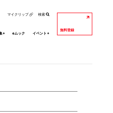
マイクリップ
検索
無料登録
集
+
eムック
イベント
+