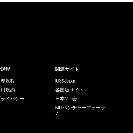
諸規程
関連サイト
倫理規程
IU35 Japan
利用規約
各国版サイト
プライバシー
日本MIT会
MITベンチャーフォーラ
ム