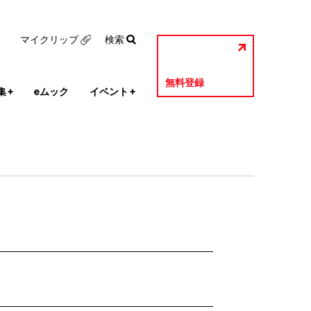
マイクリップ
検索
無料登録
集
+
eムック
イベント
+