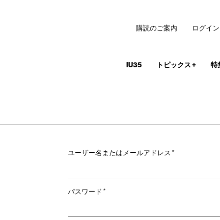
購読のご案内
ログイン
IU35
トピックス
+
特
必
ユーザー名またはメールアドレス
*
須
必
パスワード
*
須