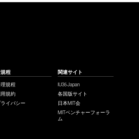
諸規程
関連サイト
倫理規程
IU35 Japan
利用規約
各国版サイト
プライバシー
日本MIT会
MITベンチャーフォーラ
ム