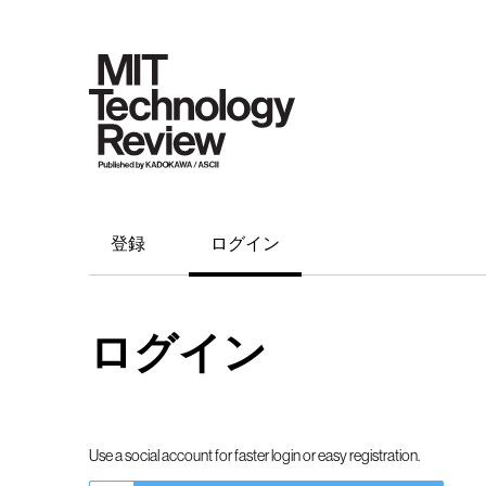
登録
ログイン
ログイン
Use a social account for faster login or easy registration.