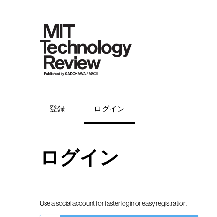
登録
ログイン
ログイン
Use a social account for faster login or easy registration.