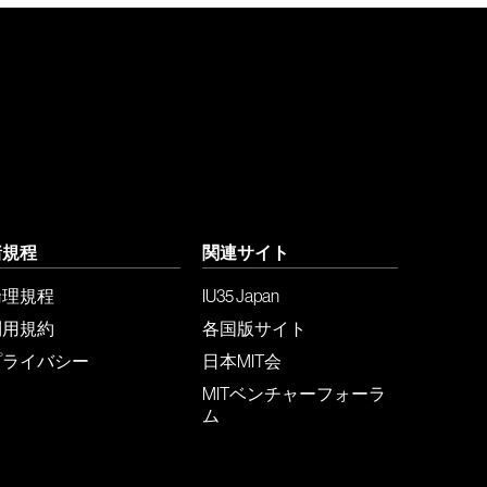
諸規程
関連サイト
倫理規程
IU35 Japan
利用規約
各国版サイト
プライバシー
日本MIT会
MITベンチャーフォーラ
ム