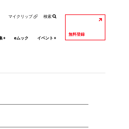
マイクリップ
検索
無料登録
集
+
eムック
イベント
+