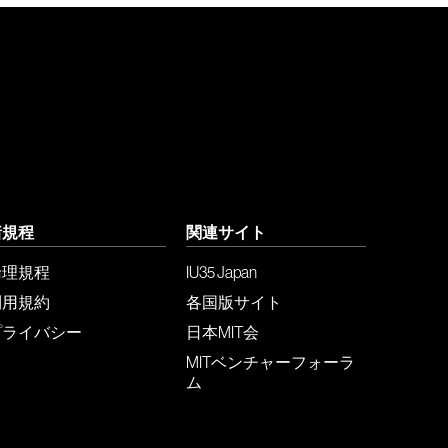
諸規程
関連サイト
倫理規程
IU35 Japan
利用規約
各国版サイト
プライバシー
日本MIT会
MITベンチャーフォーラ
ム