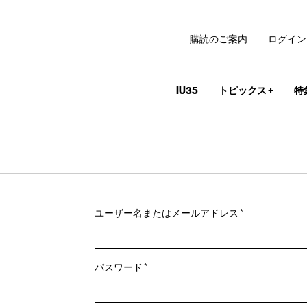
購読のご案内
ログイン
IU35
トピックス
+
特
必
ユーザー名またはメールアドレス
*
須
必
パスワード
*
須