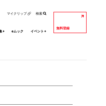
マイクリップ
検索
無料登録
集
+
eムック
イベント
+