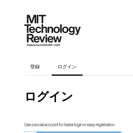
登録
ログイン
ログイン
Use a social account for faster login or easy registration.