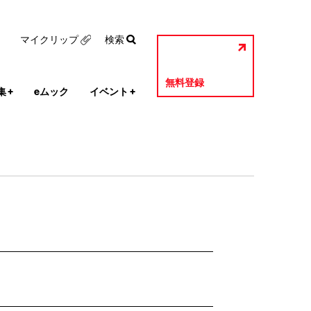
マイクリップ
検索
無料登録
集
+
eムック
イベント
+