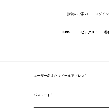
購読のご案内
ログイン
IU35
トピックス
+
特
必
ユーザー名またはメールアドレス
*
須
必
パスワード
*
須