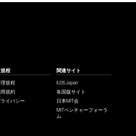
諸規程
関連サイト
倫理規程
IU35 Japan
利用規約
各国版サイト
プライバシー
日本MIT会
MITベンチャーフォーラ
ム