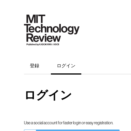
登録
ログイン
ログイン
Use a social account for faster login or easy registration.