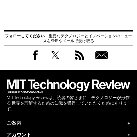
フォローしてください
重要なテクノロジーとイノベーションのニュー
スをSNSやメールで受け取る
Facebook
Twitter
RSS
無料
会員
登録
MIT Technology Reviewは、読者の皆さまに、テクノロジーが形作
る 世界を理解するための知識を獲得していただくためにありま
す。
ご案内
+
アカウント
+