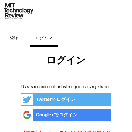
登録
ログイン
ログイン
Use a social account for faster login or easy registration.
Twitterでログイン
Google+でログイン