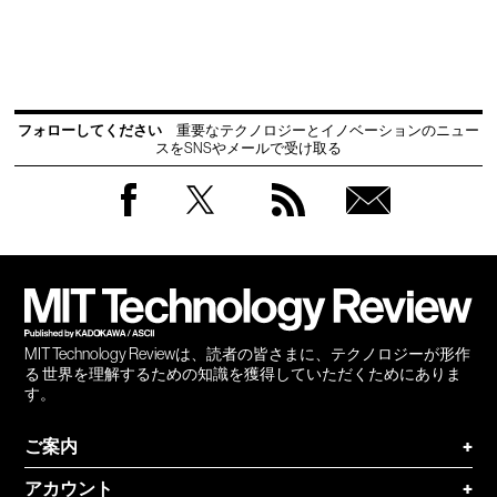
フォローしてください
重要なテクノロジーとイノベーションのニュー
スをSNSやメールで受け取る
Facebook
Twitter
RSS
無料
会員
登録
MIT Technology Reviewは、読者の皆さまに、テクノロジーが形作
る 世界を理解するための知識を獲得していただくためにありま
す。
ご案内
+
アカウント
+