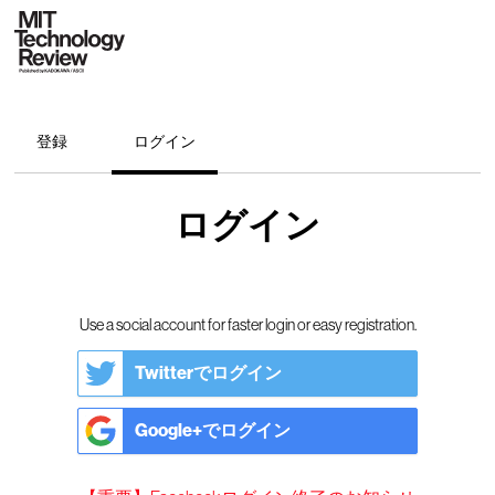
登録
ログイン
ログイン
Use a social account for faster login or easy registration.
Twitterでログイン
Google+でログイン