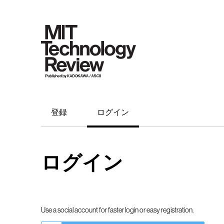
登録
ログイン
ログイン
Use a social account for faster login or easy registration.