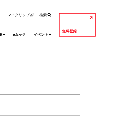
マイクリップ
検索
無料登録
集
+
eムック
イベント
+