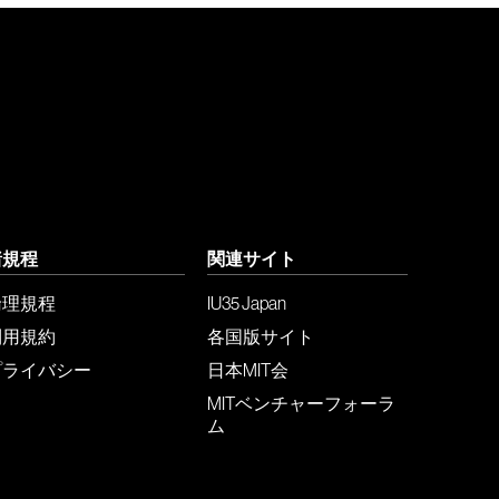
諸規程
関連サイト
倫理規程
IU35 Japan
利用規約
各国版サイト
プライバシー
日本MIT会
MITベンチャーフォーラ
ム