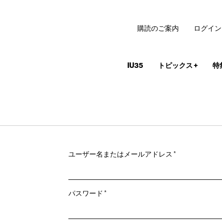
購読のご案内
ログイン
IU35
トピックス
+
特
必
ユーザー名またはメールアドレス
*
須
必
パスワード
*
須