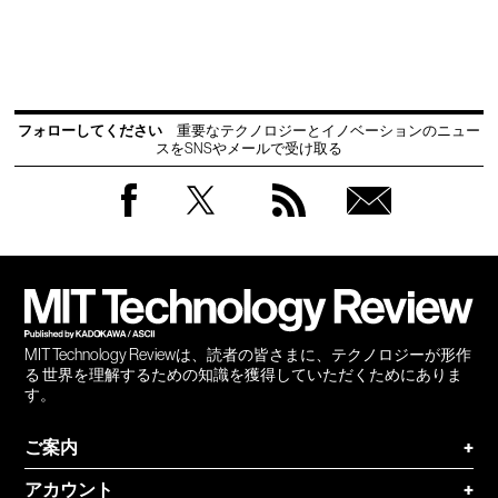
フォローしてください
重要なテクノロジーとイノベーションのニュー
スをSNSやメールで受け取る
Facebook
Twitter
RSS
無料
会員
登録
MIT Technology Reviewは、読者の皆さまに、テクノロジーが形作
る 世界を理解するための知識を獲得していただくためにありま
す。
ご案内
+
アカウント
+