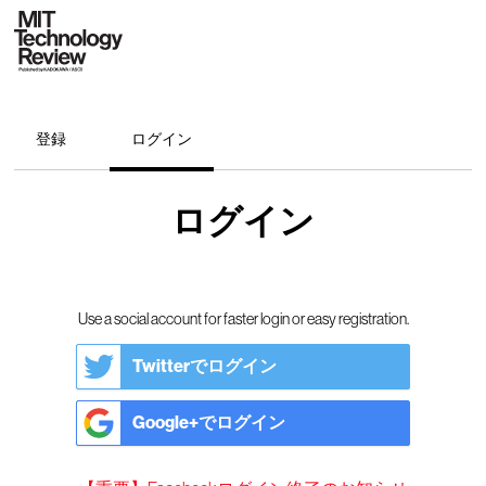
登録
ログイン
ログイン
Use a social account for faster login or easy registration.
Twitterでログイン
Google+でログイン