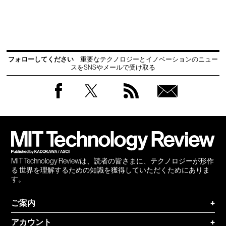
フォローしてください
重要なテクノロジーとイノベーションのニュー
スをSNSやメールで受け取る
Facebook
Twitter
RSS
無料
会員
登録
MIT Technology Reviewは、読者の皆さまに、テクノロジーが形作
る 世界を理解するための知識を獲得していただくためにありま
す。
ご案内
+
アカウント
+