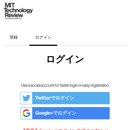
登録
ログイン
ログイン
Use a social account for faster login or easy registration.
Twitterでログイン
Google+でログイン